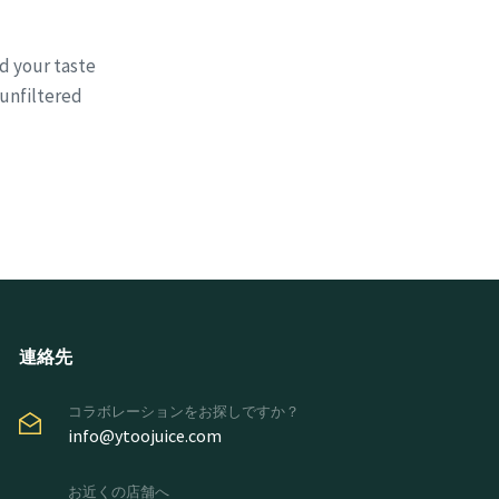
nd your taste
 unfiltered
連絡先
コラボレーションをお探しですか？
info@ytoojuice.com
お近くの店舗へ