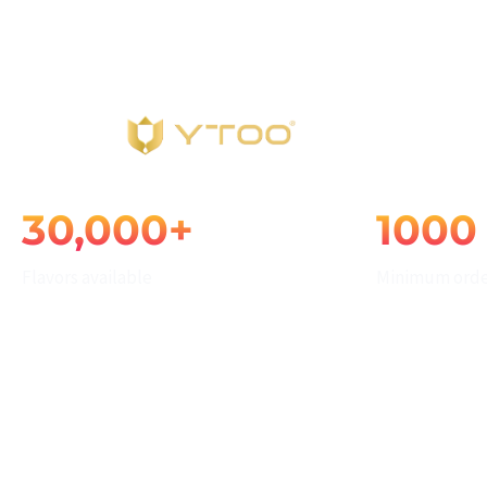
White Label
info@ytoojuice.com
中国広東省深セン市
E-liquid Solutions
ホーム
と入力してエンターキーを押す
30,000+
1000
Flavors available
Minimum orde