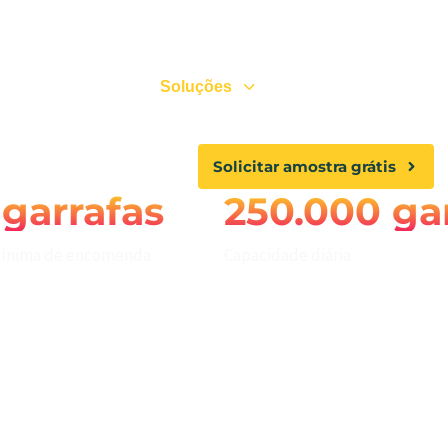
.
Sobre nós
Soluções
Qualidade
Solicitar amostra grátis
 garrafas
250.000 ga
ínima de encomenda
Capacidade diária