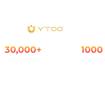
White Label
info@ytoojuice.com
Shenzhen, Guangdong, China
E-liquid Solutions
Início
Escreva e prima enter
30,000+
1000
Sabores disponíveis
Quantidade m