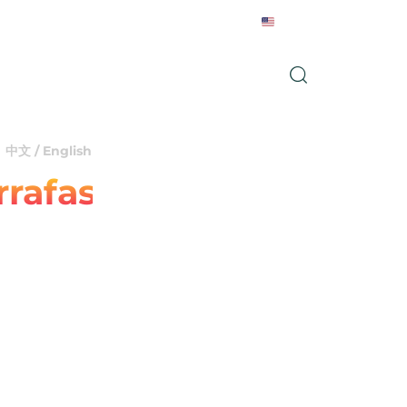
English
Notícias
Contactar-nos
中文 / English
rrafas