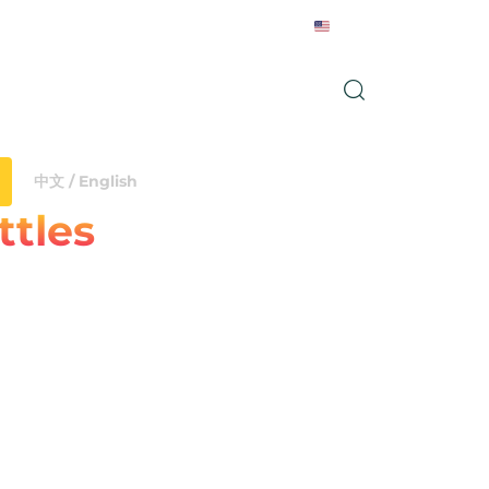
English
Nachrichten
Kontakt
中文 / English
ttles