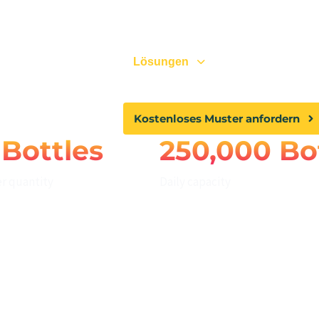
.
Über uns
Lösungen
Qualität
Kostenloses Muster anfordern
 Bottles
250,000 Bo
r quantity
Daily capacity