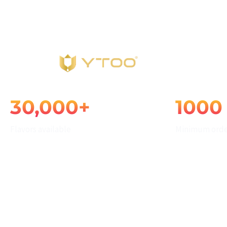
White Label
info@ytoojuice.com
Shenzhen, Guangdong, China
E-liquid Solutions
Startseite
Tippen Sie und drücken Sie die Eingabetaste
30,000+
1000
Flavors available
Minimum orde