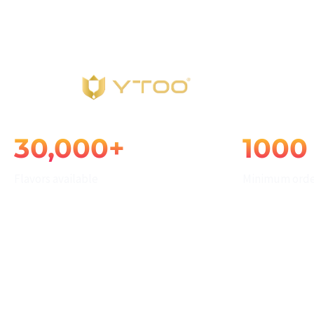
White Label
info@ytoojuice.com
Shenzhen, Guangdong, China
Inicio
Qui
E-liquid Solutions
Escribe y pulsa intro
30,000+
1000
Flavors available
Minimum orde