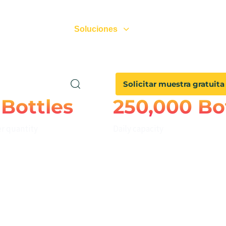
.
énes somos
Soluciones
Calidad
N
Solicitar muestra gratuita
 Bottles
250,000 Bo
r quantity
Daily capacity