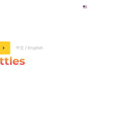
English
oticias
Póngase en contacto con nosotros
中文 / English
ttles