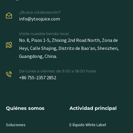
¿Busca colaboración?
info@ytoojuice.com
Visite nuestra tienda local
No. 8, Pisos 1-5, Zhixing 2nd Road North, Zona de
Heyi, Calle Shajing, Distrito de Bao'an, Shenzhen,
Guangdong, China.
De lunes a viernes: de 9.00 a 18.00 horas
+86 755-2357 2852
Quiénes somos
Actividad principal
Soluciones
E-líquido White Label