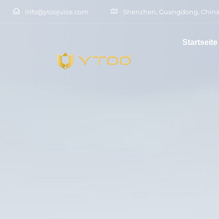
Qualität
info@ytoojuice.com
Shenzhen, Guangdong, China
Startseite
Committed to producing high-quality products that meet
Tippen Sie und drücken Sie die Eingabetaste
both European and international requirements.