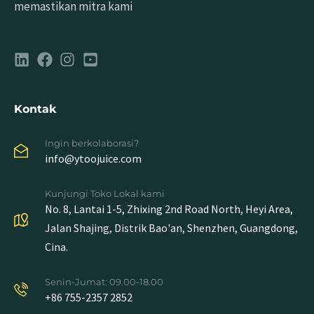
memastikan mitra kami
Kontak
Ingin berkolaborasi?
info@ytoojuice.com
Kunjungi Toko Lokal kami
No. 8, Lantai 1-5, Zhixing 2nd Road North, Heyi Area,
Jalan Shajing, Distrik Bao'an, Shenzhen, Guangdong,
Cina.
Senin-Jumat: 09.00-18.00
+86 755-2357 2852