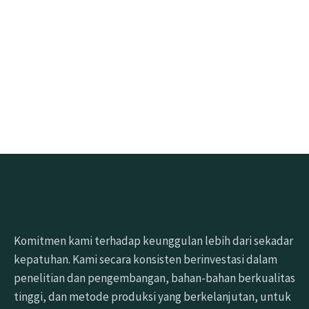
Klik tombol di bawah ini untuk mendapatkan sampel
dengan cepat
Minta sampel gratis
Komitmen kami terhadap keunggulan lebih dari sekadar
kepatuhan. Kami secara konsisten berinvestasi dalam
penelitian dan pengembangan, bahan-bahan berkualitas
tinggi, dan metode produksi yang berkelanjutan, untuk