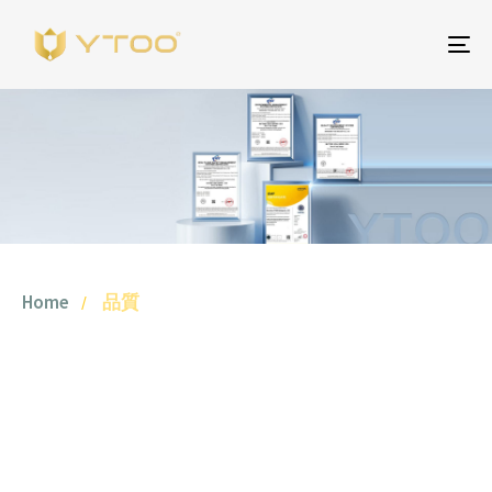
ト
グ
品質
ル
ナ
ビ
Committed to producing high-quality products that meet
ゲ
both European and international requirements.
ー
シ
ョ
Home
品質
ン
Quality assurance