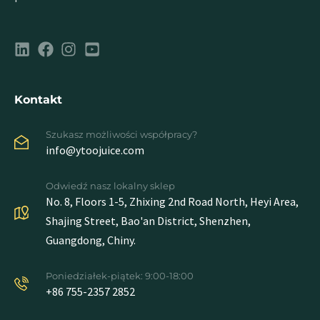
Kontakt
Szukasz możliwości współpracy?
info@ytoojuice.com
Odwiedź nasz lokalny sklep
No. 8, Floors 1-5, Zhixing 2nd Road North, Heyi Area,
Shajing Street, Bao'an District, Shenzhen,
Guangdong, Chiny.
Poniedziałek-piątek: 9:00-18:00
+86 755-2357 2852