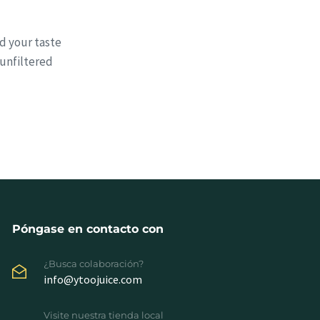
nd your taste
 unfiltered
Póngase en contacto con
¿Busca colaboración?
info@ytoojuice.com
Visite nuestra tienda local