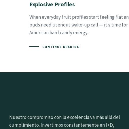
Explosive Profiles
When everyday fruit profiles start feeling flat a
buds need a serious wake-up call — it’s time for
American hard candy energy.
CONTINUE READING
Nuestro compromiso con la excelencia va más allá del
cumplimiento. Invertimos constantemente en I+D,