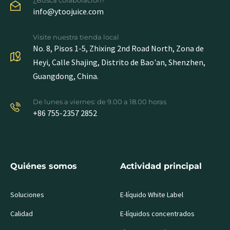
info@ytoojuice.com
Visite nuestra tienda local
No. 8, Pisos 1-5, Zhixing 2nd Road North, Zona de
Heyi, Calle Shajing, Distrito de Bao'an, Shenzhen,
Guangdong, China.
De lunes a viernes: de 9.00 a 18.00 horas
+86 755-2357 2852
Quiénes somos
Actividad principal
Soluciones
E-líquido White Label
Calidad
E-líquidos concentrados