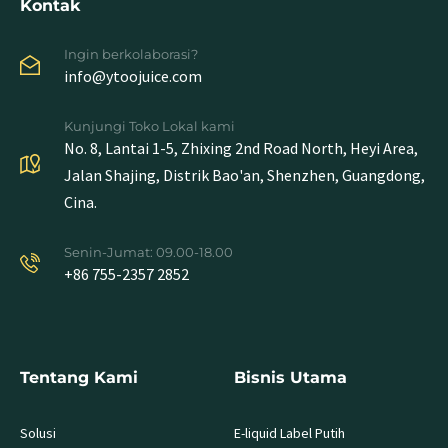
Kontak
Ingin berkolaborasi?
info@ytoojuice.com
Kunjungi Toko Lokal kami
No. 8, Lantai 1-5, Zhixing 2nd Road North, Heyi Area,
Jalan Shajing, Distrik Bao'an, Shenzhen, Guangdong,
Cina.
Senin-Jumat: 09.00-18.00
+86 755-2357 2852
Tentang Kami
Bisnis Utama
Solusi
E-liquid Label Putih