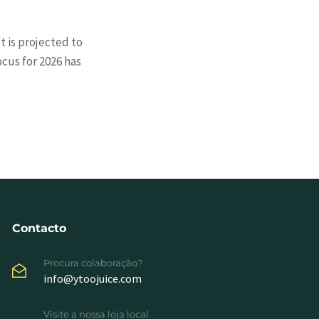
t is projected to
ocus for 2026 has
Contacto
Procura colaboração?
info@ytoojuice.com
Visite a nossa loja local