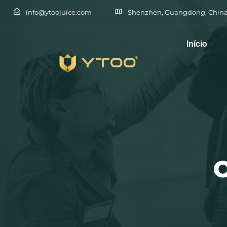
info@ytoojuice.com
Shenzhen, Guangdong, China
Início
Escreva e prima enter