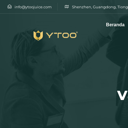
info@ytoojuice.com
Shenzhen, Guangdong, Tiong
Beranda
Ketik dan tekan enter
v