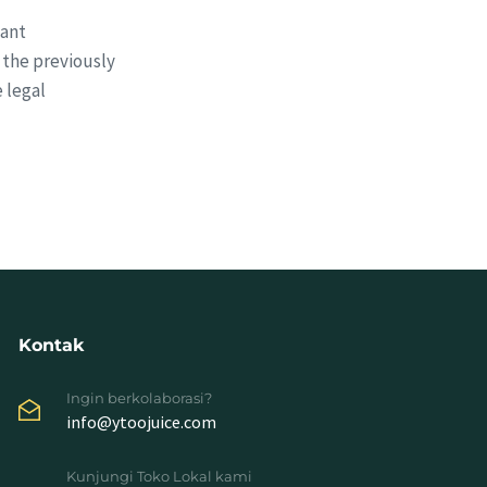
cant
 the previously
 legal
Kontak
Ingin berkolaborasi?
info@ytoojuice.com
Kunjungi Toko Lokal kami