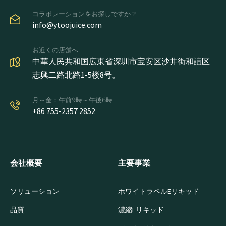
コラボレーションをお探しですか？
info@ytoojuice.com
お近くの店舗へ
中華人民共和国広東省深圳市宝安区沙井街和誼区
志興二路北路1-5楼8号。
月～金：午前9時～午後6時
+86 755-2357 2852
会社概要
主要事業
ソリューション
ホワイトラベルEリキッド
品質
濃縮Eリキッド