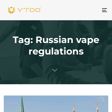
ト
グ
ル
ナ
Tag: Russian vape
ビ
ゲ
regulations
ー
シ
ョ
ン