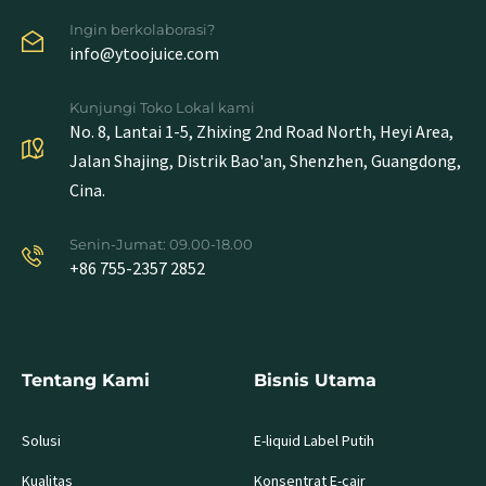
Ingin berkolaborasi?
info@ytoojuice.com
Kunjungi Toko Lokal kami
No. 8, Lantai 1-5, Zhixing 2nd Road North, Heyi Area,
Jalan Shajing, Distrik Bao'an, Shenzhen, Guangdong,
Cina.
Senin-Jumat: 09.00-18.00
+86 755-2357 2852
Tentang Kami
Bisnis Utama
Solusi
E-liquid Label Putih
Kualitas
Konsentrat E-cair