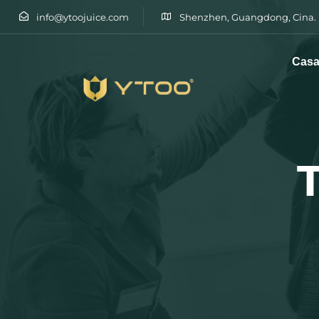
info@ytoojuice.com
Shenzhen, Guangdong, Cina.
Cas
Digitare e premere invio