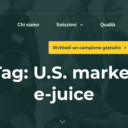
a
Chi siamo
Soluzioni
Qualità
Richiedi un campione gratuito
Tag: U.S. marke
e-juice