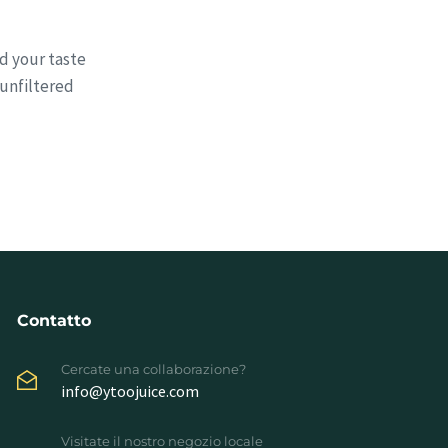
nd your taste
 unfiltered
Contatto
Cercate una collaborazione?
info@ytoojuice.com
Visitate il nostro negozio locale