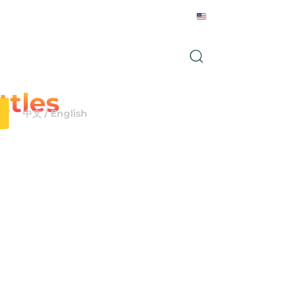
English
Notizie
Contatto
ttles
中文 / English