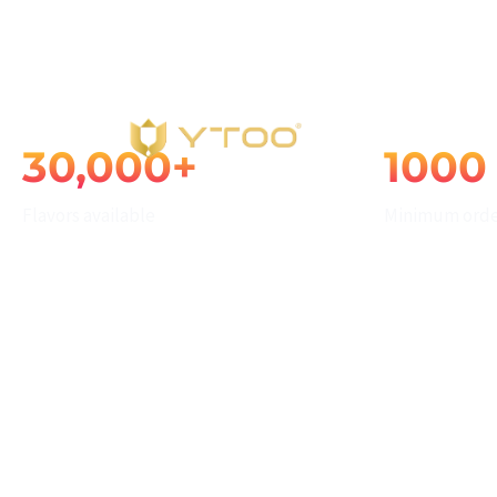
E-liquid in blocco
info@ytoojuice.com
Shenzhen, Guangdong, Cina.
Cas
30,000+
1000
Digitare e premere invio
Flavors available
Minimum orde