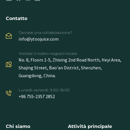
Contatto
Cercate una collaborazione?
info@ytoojuice.com
Visitate il nostro negozio locale
No. 8, Floors 1-5, Zhixing 2nd Road North, Heyi Area,
Shajing Street, Bao'an District, Shenzhen,
Guangdong, China.
Lunedì-venerdì: 9.00-18.00
+86 755-2357 2852
Chi siamo
Attività principale