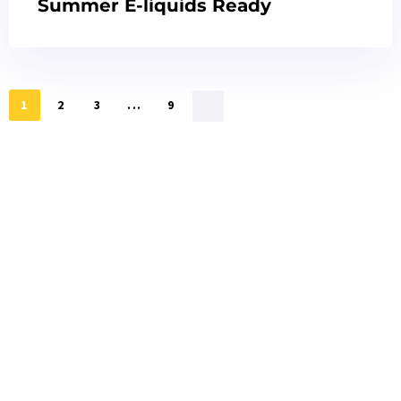
Summer E-liquids Ready
1
2
3
...
9
Siete
interessati?
Fare clic sul pulsante sottostante per ottenere
rapidamente i campioni