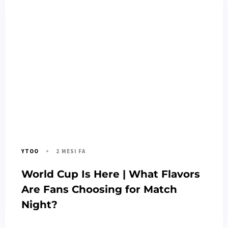
2 MESI FA
YTOO
World Cup Is Here | What Flavors
Are Fans Choosing for Match
Night?