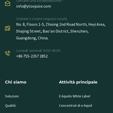
Cercate una collaborazione?
info@ytoojuice.com
Visitate il nostro negozio locale
No. 8, Floors 1-5, Zhixing 2nd Road North, Heyi Area,
Shajing Street, Bao'an District, Shenzhen,
Guangdong, China.
Lunedì-venerdì: 9.00-18.00
+86 755-2357 2852
Chi siamo
Attività principale
Soluzioni
E-liquido White Label
Qualità
Concentrati di e-liquid