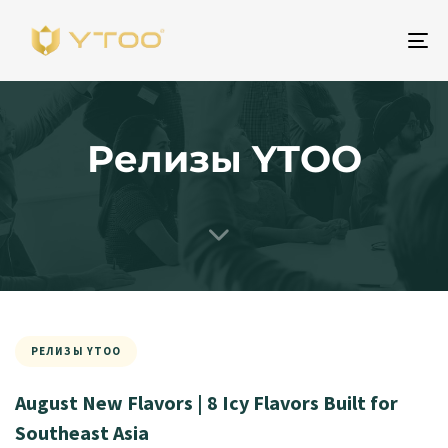
To
na
Релизы YTOO
РЕЛИЗЫ YTOO
August New Flavors | 8 Icy Flavors Built for
Southeast Asia