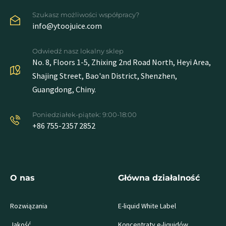
Szukasz możliwości współpracy?
info@ytoojuice.com
Odwiedź nasz lokalny sklep
No. 8, Floors 1-5, Zhixing 2nd Road North, Heyi Area,
Shajing Street, Bao'an District, Shenzhen,
Guangdong, Chiny.
Poniedziałek-piątek: 9:00-18:00
+86 755-2357 2852
O nas
Główna działalność
Rozwiązania
E-liquid White Label
Jakość
Koncentraty e-liquidów