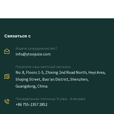
Связаться с
Ищете сотрудничество?
info@ytoojuice.com
Посетите наш местный магазин
No. 8, Floors 1-5, Zhixing 2nd Road North, Heyi Area,
Shajing Street, Bao'an District, Shenzhen,
Guangdong, China.
Понедельник-пятница: 9 утра - 6 вечера
+86 755-2357 2852