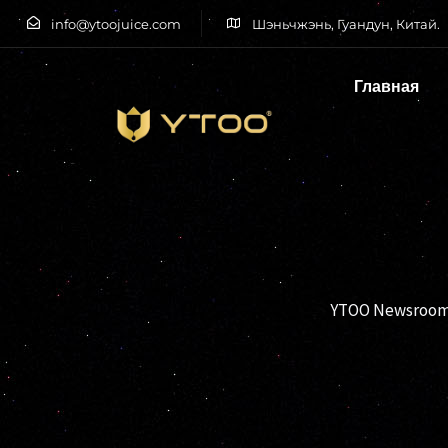
info@ytoojuice.com
Шэньчжэнь, Гуандун, Китай.
Главная
Введите и нажмите клавишу Enter
YTOO Newsroom: Y