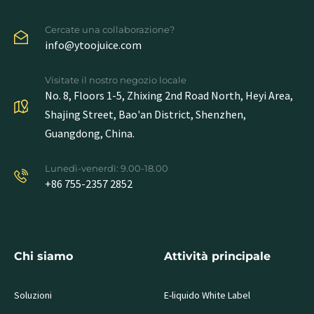
Cercate una collaborazione?
info@ytoojuice.com
Visitate il nostro negozio locale
No. 8, Floors 1-5, Zhixing 2nd Road North, Heyi Area,
Shajing Street, Bao'an District, Shenzhen,
Guangdong, China.
Lunedì-venerdì: 9.00-18.00
+86 755-2357 2852
Chi siamo
Attività principale
Soluzioni
E-liquido White Label