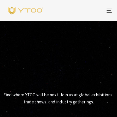
Na
EVENTI YTOO
Find where YTOO will be next. Join us at global exhibitions,
trade shows, and industry gatherings.