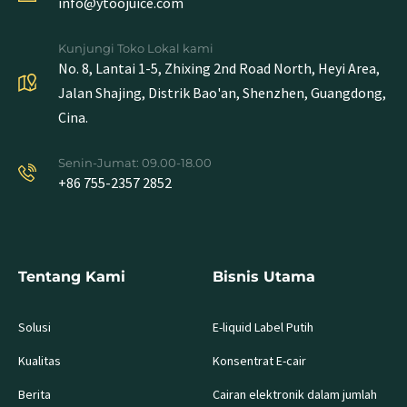
info@ytoojuice.com
Kunjungi Toko Lokal kami
No. 8, Lantai 1-5, Zhixing 2nd Road North, Heyi Area,
Jalan Shajing, Distrik Bao'an, Shenzhen, Guangdong,
Cina.
Senin-Jumat: 09.00-18.00
+86 755-2357 2852
Tentang Kami
Bisnis Utama
Solusi
E-liquid Label Putih
Kualitas
Konsentrat E-cair
Berita
Cairan elektronik dalam jumlah