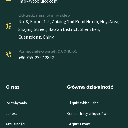
info@ytoojuice.com
Odwiedź nasz lokalny sklep
No. 8, Floors 1-5, Zhixing 2nd Road North, Heyi Area,
Shajing Street, Bao'an District, Shenzhen,
Guangdong, Chiny.
Poniedziałek-piątek: 9:00-18:00
+86 755-2357 2852
O nas
Główna działalność
Rozwiązania
E-liquid White Label
Jakość
Koncentraty e-liquidów
Aktualności
E-liquid luzem