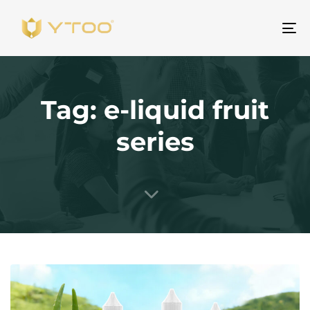
ト
グ
ル
ナ
Tag: e-liquid fruit
ビ
ゲ
series
ー
シ
ョ
ン