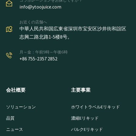
info@ytoojuice.com
お近くの店舗へ
中華人民共和国広東省深圳市宝安区沙井街和誼区
志興二路北路1-5楼8号。
月～金：午前9時～午後6時
+86 755-2357 2852
会社概要
主要事業
ソリューション
ホワイトラベルEリキッド
品質
濃縮Eリキッド
ニュース
バルクEリキッド