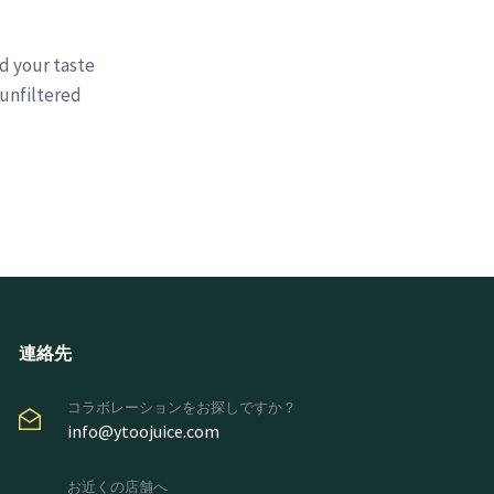
nd your taste
 unfiltered
連絡先
コラボレーションをお探しですか？
info@ytoojuice.com
お近くの店舗へ