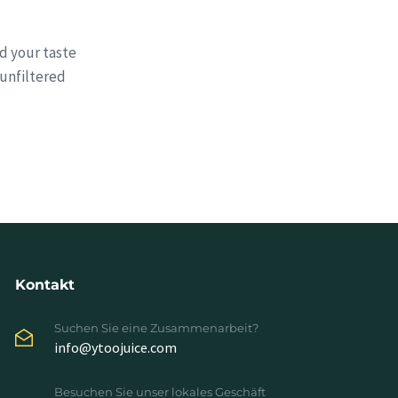
nd your taste
 unfiltered
Kontakt
Suchen Sie eine Zusammenarbeit?
info@ytoojuice.com
Besuchen Sie unser lokales Geschäft