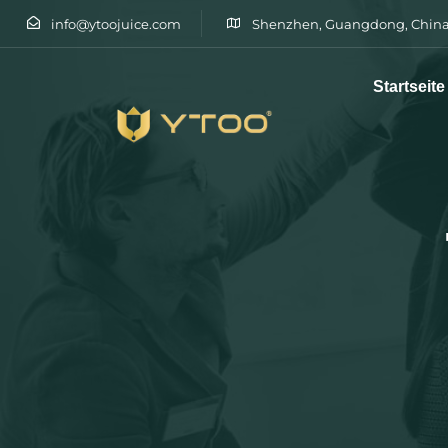
info@ytoojuice.com
Shenzhen, Guangdong, China
Startseite
Tippen Sie und drücken Sie die Eingabetaste