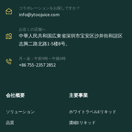
コラボレーションをお探しですか？
info@ytoojuice.com
お近くの店舗へ
中華人民共和国広東省深圳市宝安区沙井街和誼区
志興二路北路1-5楼8号。
月～金：午前9時～午後6時
+86 755-2357 2852
会社概要
主要事業
ソリューション
ホワイトラベルEリキッド
品質
濃縮Eリキッド