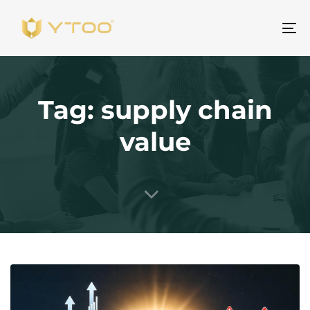
To
na
Tag: supply chain
value