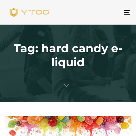
Pr
na
Tag: hard candy e-
liquid