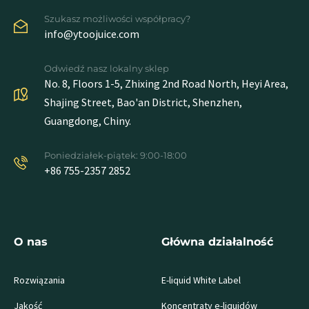
Szukasz możliwości współpracy?
info@ytoojuice.com
Odwiedź nasz lokalny sklep
No. 8, Floors 1-5, Zhixing 2nd Road North, Heyi Area,
Shajing Street, Bao'an District, Shenzhen,
Guangdong, Chiny.
Poniedziałek-piątek: 9:00-18:00
+86 755-2357 2852
O nas
Główna działalność
Rozwiązania
E-liquid White Label
Jakość
Koncentraty e-liquidów