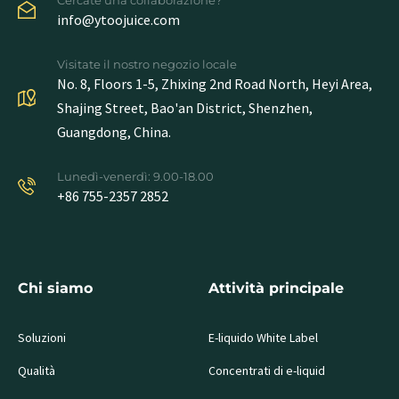
info@ytoojuice.com
Visitate il nostro negozio locale
No. 8, Floors 1-5, Zhixing 2nd Road North, Heyi Area,
Shajing Street, Bao'an District, Shenzhen,
Guangdong, China.
Lunedì-venerdì: 9.00-18.00
+86 755-2357 2852
Chi siamo
Attività principale
Soluzioni
E-liquido White Label
Qualità
Concentrati di e-liquid