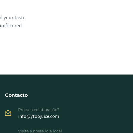
nd your taste
 unfiltered
Contacto
Procura colaboração?
info@ytoojuice.com
Visite a nossa loja local