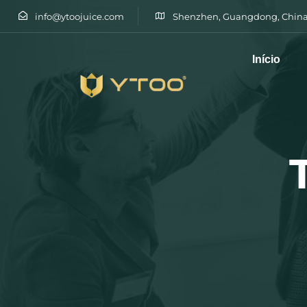
info@ytoojuice.com
Shenzhen, Guangdong, China
Início
Escreva e prima enter