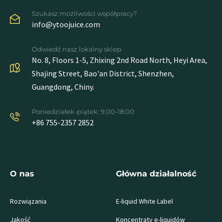
Szukasz możliwości współpracy?
info@ytoojuice.com
Odwiedź nasz lokalny sklep
No. 8, Floors 1-5, Zhixing 2nd Road North, Heyi Area,
Shajing Street, Bao'an District, Shenzhen,
Guangdong, Chiny.
Poniedziałek-piątek: 9:00-18:00
+86 755-2357 2852
O nas
Główna działalność
Rozwiązania
E-liquid White Label
Jakość
Koncentraty e-liquidów