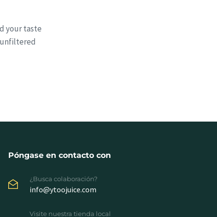
nd your taste
 unfiltered
Póngase en contacto con
¿Busca colaboración?
info@ytoojuice.com
Visite nuestra tienda local