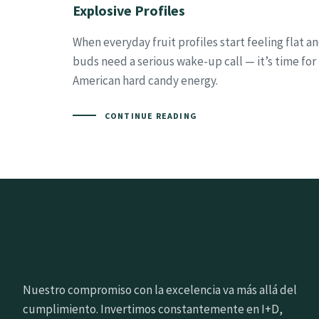
Explosive Profiles
When everyday fruit profiles start feeling flat a
buds need a serious wake-up call — it’s time for
American hard candy energy.
CONTINUE READING
Nuestro compromiso con la excelencia va más allá del
cumplimiento. Invertimos constantemente en I+D,