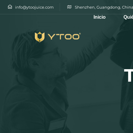
info@ytoojuice.com
Shenzhen, Guangdong, China
Inicio
Qui
Escribe y pulsa intro