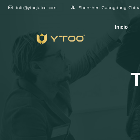
info@ytoojuice.com
Shenzhen, Guangdong, China
Início
Escreva e prima enter