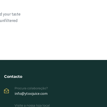
nd your taste
 unfiltered
Contacto
Procura colaboração?
info@ytoojuice.com
Visite a nossa loja local