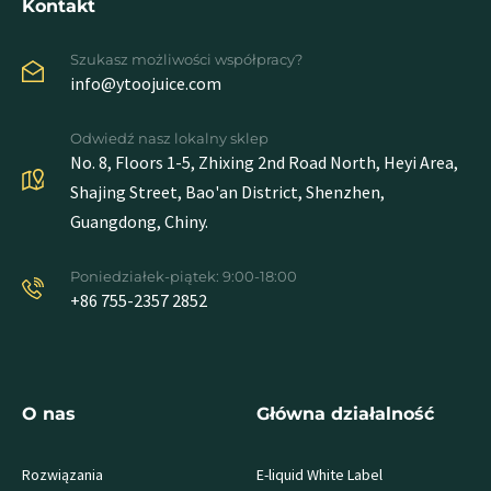
Kontakt
Szukasz możliwości współpracy?
info@ytoojuice.com
Odwiedź nasz lokalny sklep
No. 8, Floors 1-5, Zhixing 2nd Road North, Heyi Area,
Shajing Street, Bao'an District, Shenzhen,
Guangdong, Chiny.
Poniedziałek-piątek: 9:00-18:00
+86 755-2357 2852
O nas
Główna działalność
Rozwiązania
E-liquid White Label