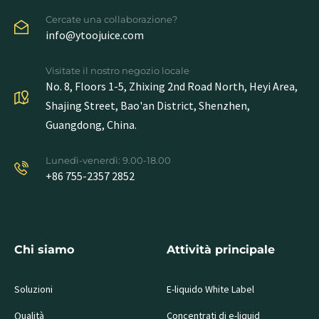
Cercate una collaborazione?
info@ytoojuice.com
Visitate il nostro negozio locale
No. 8, Floors 1-5, Zhixing 2nd Road North, Heyi Area,
Shajing Street, Bao'an District, Shenzhen,
Guangdong, China.
Lunedì-venerdì: 9.00-18.00
+86 755-2357 2852
Chi siamo
Attività principale
Soluzioni
E-liquido White Label
Qualità
Concentrati di e-liquid