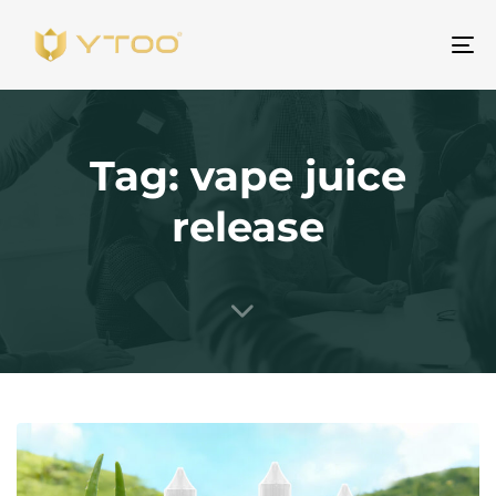
Al
na
Tag: vape juice
release