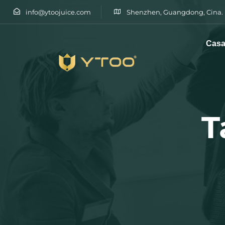
info@ytoojuice.com
Shenzhen, Guangdong, Cina.
Cas
Digitare e premere invio
T