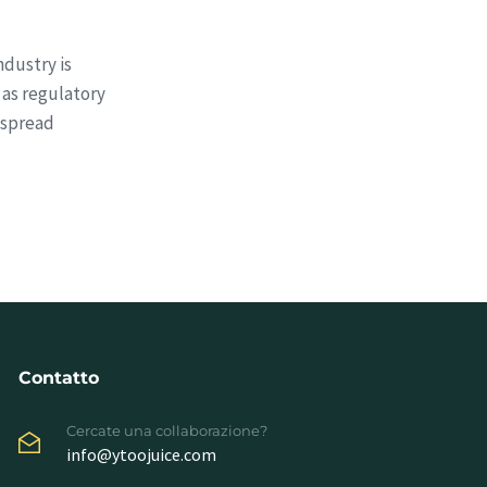
dustry is
 as regulatory
espread
Contatto
Cercate una collaborazione?
info@ytoojuice.com