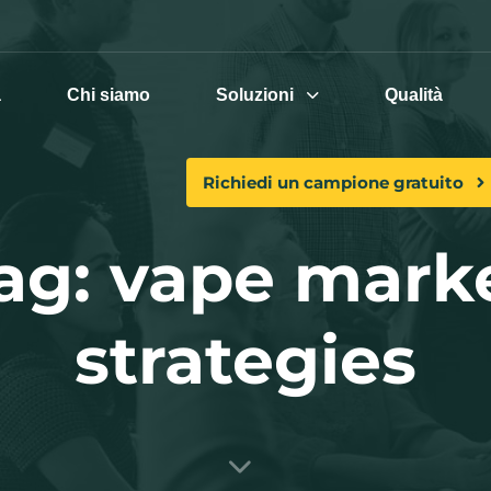
a
Chi siamo
Soluzioni
Qualità
Richiedi un campione gratuito
ag: vape mark
strategies