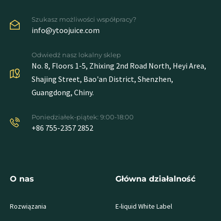
Szukasz możliwości współpracy?
info@ytoojuice.com
Odwiedź nasz lokalny sklep
No. 8, Floors 1-5, Zhixing 2nd Road North, Heyi Area,
Shajing Street, Bao'an District, Shenzhen,
Guangdong, Chiny.
Poniedziałek-piątek: 9:00-18:00
+86 755-2357 2852
O nas
Główna działalność
Rozwiązania
E-liquid White Label