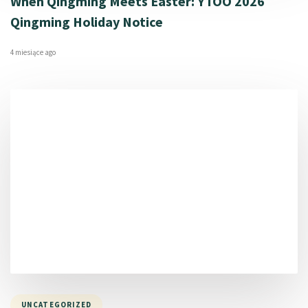
When Qingming Meets Easter: YTOO 2026
Qingming Holiday Notice
4 miesiące ago
UNCATEGORIZED