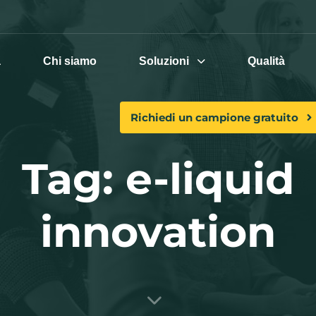
a
Chi siamo
Soluzioni
Qualità
Richiedi un campione gratuito
Tag: e-liquid
innovation