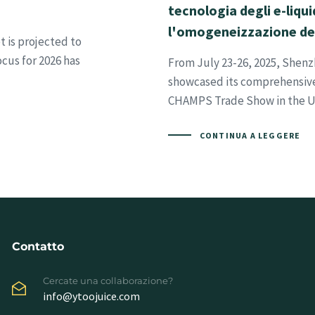
tecnologia degli e-liqu
l'omogeneizzazione de
t is projected to
ocus for 2026 has
From July 23-26, 2025, Shenz
showcased its comprehensive 
CHAMPS Trade Show in the Un
CONTINUA A LEGGERE
Contatto
Cercate una collaborazione?
info@ytoojuice.com