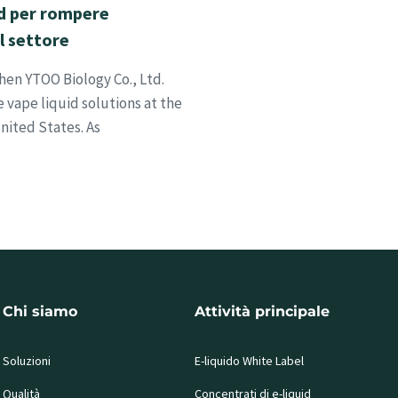
id per rompere
l settore
hen YTOO Biology Co., Ltd.
vape liquid solutions at the
ited States. As
Chi siamo
Attività principale
Soluzioni
E-liquido White Label
Qualità
Concentrati di e-liquid