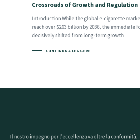
Crossroads of Growth and Regulation
Introduction While the global e-cigarette marke
reach over $263 billion by 2036, the immediate f
decisively shifted from long-term growth
CONTINUA A LEGGERE
Il nostro impegno per l'eccellenza va oltre la conformità.