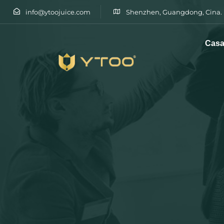
info@ytoojuice.com
Shenzhen, Guangdong, Cina.
Cas
Digitare e premere invio